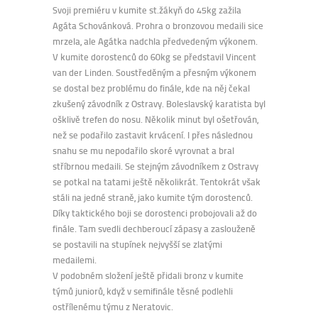
Svoji premiéru v kumite st.žákyň do 45kg zažila
Agáta Schovánková. Prohra o bronzovou medaili sice
mrzela, ale Agátka nadchla předvedeným výkonem.
V kumite dorostenců do 60kg se představil Vincent
van der Linden. Soustředěným a přesným výkonem
se dostal bez problému do finále, kde na něj čekal
zkušený závodník z Ostravy. Boleslavský karatista byl
ošklivě trefen do nosu. Několik minut byl ošetřován,
než se podařilo zastavit krvácení. I přes následnou
snahu se mu nepodařilo skoré vyrovnat a bral
stříbrnou medaili. Se stejným závodníkem z Ostravy
se potkal na tatami ještě několikrát. Tentokrát však
stáli na jedné straně, jako kumite tým dorostenců.
Díky taktického boji se dorostenci probojovali až do
finále. Tam svedli dechberoucí zápasy a zaslouženě
se postavili na stupínek nejvyšší se zlatými
medailemi.
V podobném složení ještě přidali bronz v kumite
týmů juniorů, když v semifinále těsné podlehli
ostřílenému týmu z Neratovic.