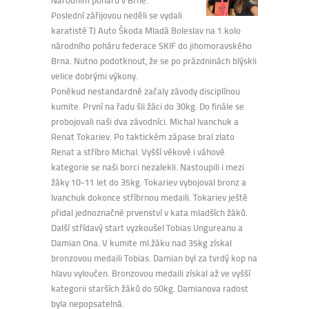
Poslední zářijovou neděli se vydali
karatisté TJ Auto Škoda Mladá Boleslav na 1.kolo
národního poháru federace SKIF do jihomoravského
Brna. Nutno podotknout, že se po prázdninách blýskli
velice dobrými výkony.
Poněkud nestandardně začaly závody disciplínou
kumite. První na řadu šli žáci do 30kg. Do finále se
probojovali naši dva závodníci. Michal Ivanchuk a
Renat Tokariev. Po taktickém zápase bral zlato
Renat a stříbro Michal. Vyšší věkové i váhové
kategorie se naši borci nezalekli. Nastoupili i mezi
žáky 10-11 let do 35kg. Tokariev vybojoval bronz a
Ivanchuk dokonce stříbrnou medaili. Tokariev ještě
přidal jednoznačné prvenství v kata mladších žáků.
Další střídavý start vyzkoušel Tobias Ungureanu a
Damian Ona. V kumite ml.žáku nad 35kg získal
bronzovou medaili Tobias. Damian byl za tvrdý kop na
hlavu vyloučen. Bronzovou medaili získal až ve vyšší
kategorii starších žáků do 50kg. Damianova radost
byla nepopsatelná.