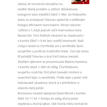
ukázal, že technická disciplína mu
nedělá žádný problém a zvítězil. Následovala
kategorie kata mladších žáků 7-9let. Do finálového
duelu se probojoval Tokariev společně s oddílovým
kolegou Michalem Ivanchukem. Renat nakonec
zvítězil 2:1, když poprvé cvičil mistrovskou kata
Bassai Dai. Toto finálové obsazení se zopakovalo i
v kumite žáků 7-9 let bez rozdílů hmotnosti. Naši
chlapci nedali ve čtvrtfinále ani v semifinále šanci
soupeřům a prošli do tradičního finále. Tam byl znovu
šťastnější Tokariev a bral třetí zlatou medaili.
Skvělým výkonem se prezentovala Mylana Kyselova
v kumite dívek 7-9let do 30kg. Čtvrtfinálovou
soupeřku rozdrtila 10:0 před časovým limitem a
suverénní byla i v semifinále. Finále bylo v jasné režii
boleslavské závodnice, která si s přehledem si
odvezla zlatý pohár.
Bronzovou medaili vybojoval David Marek v kumite
žáků 10-11 let 7-8.kdyu do 40kg, který podal
zlepšený a útočný výkon. Dvě čtvrtá místa tentokrát