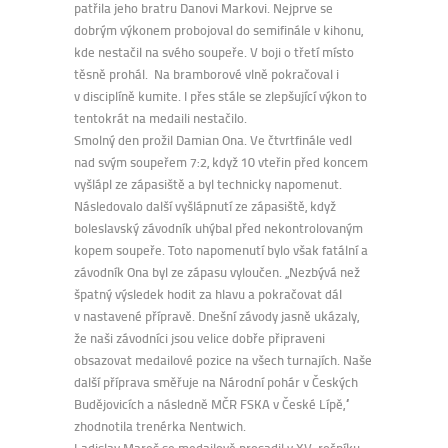
patřila jeho bratru Danovi Markovi. Nejprve se
dobrým výkonem probojoval do semifinále v kihonu,
kde nestačil na svého soupeře. V boji o třetí místo
těsně prohál. Na bramborové vlně pokračoval i
v disciplíně kumite. I přes stále se zlepšující výkon to
tentokrát na medaili nestačilo.
Smolný den prožil Damian Ona. Ve čtvrtfinále vedl
nad svým soupeřem 7:2, když 10 vteřin před koncem
vyšlápl ze zápasiště a byl technicky napomenut.
Následovalo další vyšlápnutí ze zápasiště, když
boleslavský závodník uhýbal před nekontrolovaným
kopem soupeře. Toto napomenutí bylo však fatální a
závodník Ona byl ze zápasu vyloučen. ,,Nezbývá než
špatný výsledek hodit za hlavu a pokračovat dál
v nastavené přípravě. Dnešní závody jasně ukázaly,
že naši závodníci jsou velice dobře připraveni
obsazovat medailové pozice na všech turnajích. Naše
další příprava směřuje na Národní pohár v Českých
Budějovicích a následně MČR FSKA v České Lípě,“
zhodnotila trenérka Nentwich.
Ladislav Mareš se medailově prosadil v XV. ročníku