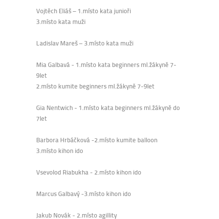
Vojtěch Eliáš – 1.místo kata junioři
3.místo kata muži
Ladislav Mareš – 3.místo kata muži
Mia Galbavá - 1.místo kata beginners ml.žákyně 7-
9let
2.místo kumite beginners ml.žákyně 7-9let
Gia Nentwich - 1.místo kata beginners ml.žákyně do
7let
Barbora Hrbáčková -2.místo kumite balloon
3.místo kihon ido
Vsevolod Riabukha - 2.místo kihon ido
Marcus Galbavý -3.místo kihon ido
Jakub Novák - 2.místo agillity