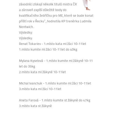
závodníci získají několik titulů mistra ČR
a zároveň zapíší důležitě body do
kvalifikačního žebříčku pro ME, které se bude konat
příští rok v Řecku“, hodnotila KP trenérka Ludmila
Nentwich.
Výsledky:
Výsledky:
Renat Tokariev - 1.místo kata ml.žáci 10-11let
1.místo kumite ml.žáci 10-11let do 40kg
Mylana Kyselová - 1.místo kumite ml.žákyně 10-11
let do 35kg
2.místo kata ml.žákyně 10-11let
Michal Ivanchuk - 1.místo kumite ml.žáci 10-11let
3.místo kata ml.žáci 10-11let
Aneta Farová - 1.místo kumite st.žákyně do 47kg
3.místo kata st.žákyně