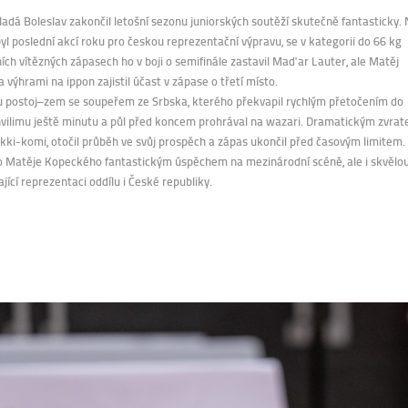
adá Boleslav zakončil letošní sezonu juniorských soutěží skutečně fantasticky.
 byl poslední akcí roku pro českou reprezentační výpravu, se v kategorii do 66 kg
ních vítězných zápasech ho v boji o semifinále zastavil Maďar
Lauter
, ale Matěj
ma výhrami na
ippon
zajistil účast v zápase o třetí místo.​
odu postoj–zem se soupeřem ze Srbska, kterého překvapil rychlým přetočením do
vilimu
ještě minutu a půl před koncem prohrával na
wazari
. Dramatickým zvrat
kki-komi
, otočil průběh ve svůj prospěch a zápas ukončil před časovým limitem.
ro Matěje Kopeckého
fantastickým
úspěchem na mezinárodní scéně, ale i skvělo
jící reprezentaci oddílu i České republiky.