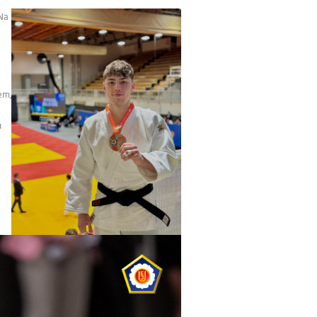
 Na
em,
u