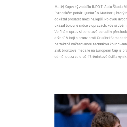
Matěj Kopecký z oddílu JUDO TJ Auto Škoda Ml
Evropském poháru juniorů v
Mariboru
, který
dokázal prosadit mezi nejlepší. Po dvou úvod
ukázal bojovné srdce v opravách, kde si dvě
Ve finále oprav si pohotově poradil v přech
držení. V boji o bronz proti Gruzínci
Samadash
perfektně načasovanou technikou
kouchi-ma
Zisk bronzové medaile na
European
Cup je p
odměnou za celoroční tréninkové úsilí a vynika