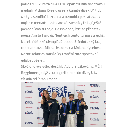
poli daří. V kumite dívek U10 open získala bronzovou
medaili. Mylana Kyselova se v kumite dívek U14 do
47 kg v semifinále zranila a nemohla pokračovat v
bojích o medaile. Boleslavské závodíky čekají ještě
poslední dva turnaje. Polish open, kde se představí
pouze Aneta Farová, Nentwich tento turnaj vynechá.
Na letní dětské olympiádě budou Středočeský kraj
reprezentovat Michal Ivanchuk a Mylana Kyselova.
Renat Tokariev musí díky zranění tuto sportovní
událost oželet.
Skvělého výsledku dosáhla Adéla Blažková na MČR
Begginners, když v kategorii kihon ido dívky U14
získala stříbrnou medaili.