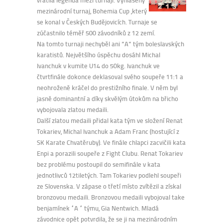
mezinárodní turnaj, Bohemia Cup ,který
se konal v Českých Budějovicích. Turnaje se
zúčastnilo téměř 500 závodníků z 12 zemí.
Na tomto turnaji nechyběl ani ”A” tým boleslavských
karatistů. Největšího úspěchu dosáhl Michal
Ivanchuk v kumite U14 do 50kg. Ivanchuk ve
čtvrtfinále dokonce deklasoval svého soupeře 11:1 a
neohroženě kráčel do prestižního finale. V něm byl
jasně dominantní a díky skvělým útokům na břicho
vybojovala zlatou medaili.
Další zlatou medaili přidal kata tým ve složení Renat
Tokariev, Michal Ivanchuk a Adam Franc (hostující z
SK Karate Chvatěruby). Ve finále chlapci zacvičili kata
Enpi a porazili soupeře z Fight Clubu. Renat Tokariev
bez problému postoupil do semifinále v kata
jednotlivců 12tiletých. Tam Tokariev podlehl soupeři
ze Slovenska. V zápase o třetí místo zvítězil a získal
bronzovou medaili. Bronzovou medaili vybojoval take
benjamínek “A “ týmu, Gia Nentwich. Mladá
závodnice opět potvrdila, že se ji na mezinárodním