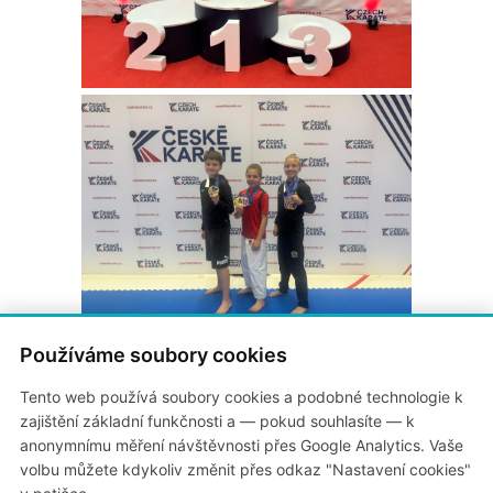
Používáme soubory cookies
Ludmila Nentwich
TJ Auto Škoda Mladá Boleslav
Tento web používá soubory cookies a podobné technologie k
(+420) 604 270 139
zajištění základní funkčnosti a — pokud souhlasíte — k
anonymnímu měření návštěvnosti přes Google Analytics. Vaše
volbu můžete kdykoliv změnit přes odkaz "Nastavení cookies"