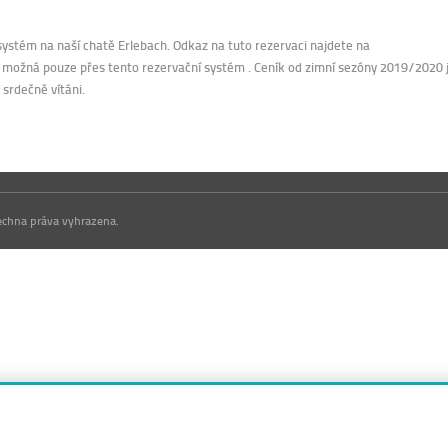
ystém na naší chatě Erlebach. Odkaz na tuto rezervaci najdete na
možná pouze přes tento rezervační systém . Ceník od zimní sezóny 2019/2020 
 srdečně vítáni.
šechna práva vyhrazena.