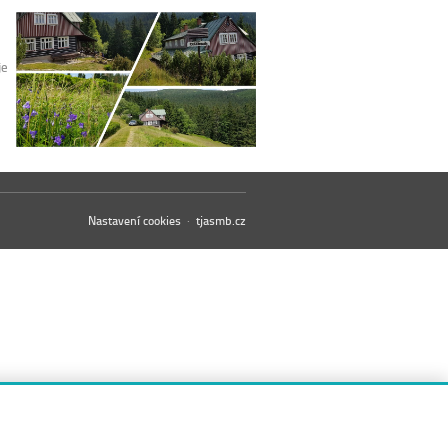
je
Nastavení cookies
·
tjasmb.cz