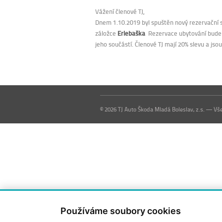
Vážení členové TJ,
Dnem 1.10.2019 byl spuštěn nový rezervační s
záložce
Erlebaška
Rezervace ubytování bude 
jeho součástí. Členové TJ mají 20% slevu a jsou
© 2026 TJ Auto Škoda Mladá Boleslav, z.s. — V
Používáme soubory cookies