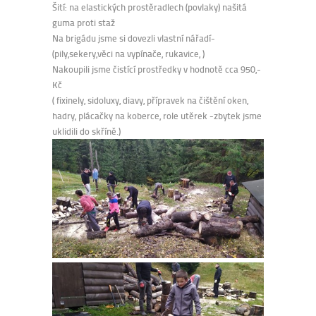
Šití: na elastických prostěradlech (povlaky) našitá
guma proti staž
Na brigádu jsme si dovezli vlastní nářadí-
(pily,sekery,věci na vypínače, rukavice, )
Nakoupili jsme čistící prostředky v hodnotě cca 950,-
Kč
( fixinely, sidoluxy, diavy, přípravek na čištění oken,
hadry, plácačky na koberce, role utěrek -zbytek jsme
uklidili do skříně.)